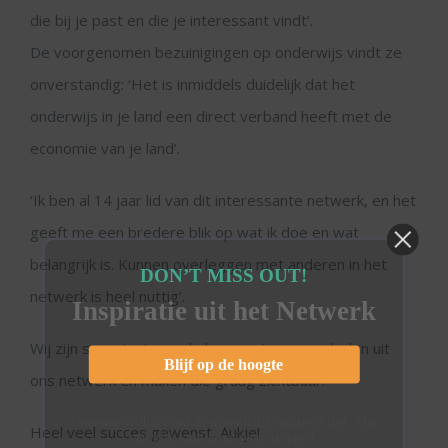
die bij je past en die je interessant vindt’.
De voorgenomen bezuinigingen op onderwijs vindt ze
onverstandig: ‘Het is inmiddels duidelijk dat het
onderwijs in je land een direct verband heeft met de
economie van je land’.
‘Ik ben al 14 jaar lid van dit interessante netwerk, en het
geeft me een bredere blik op wat ik doe en wat
belangrijk is. Kunnen overleggen met anderen in het
DON’T MISS OUT!
netwerk is heel nuttig’.
Inspiratie uit het Netwerk
Wij zijn supertrots op de benoemingen van leden uit
Blijf op de hoogte
ons netwerk en maken die graag zichtbaar.
Ontvang vrijblijvend de maandelijks nieuwsbrief. Met
Heel veel succes gewenst, Aukje!
een klik kunt u het weer stoppen.