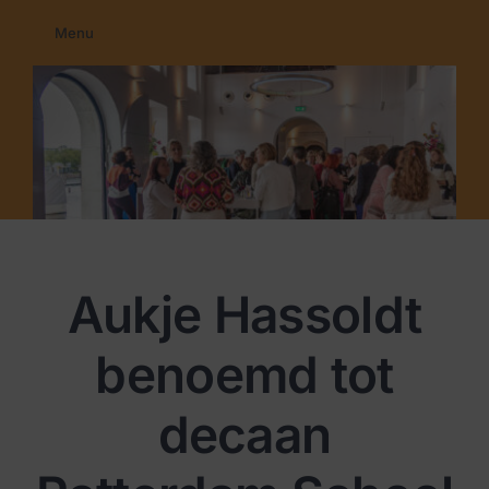
Ga
Menu
naar
Home
inhoud
Membership
Education
Programma’s
Nieuws
Contact
Aukje Hassoldt
benoemd tot
decaan