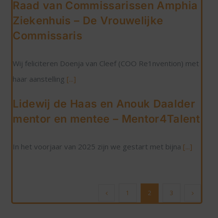
Raad van Commissarissen Amphia
Ziekenhuis – De Vrouwelijke
Commissaris
Wij feliciteren Doenja van Cleef (COO Re1nvention) met
haar aanstelling
[...]
Lidewij de Haas en Anouk Daalder
mentor en mentee – Mentor4Talent
In het voorjaar van 2025 zijn we gestart met bijna
[...]
1
2
3