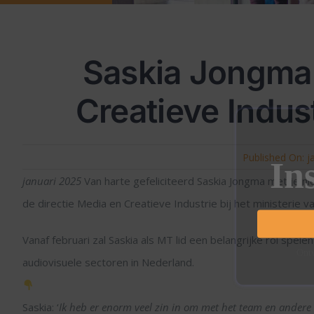
Saskia Jongma:
Creatieve Indus
Published On: j
In
januari 2025
Van harte gefeliciteerd Saskia Jongma met je nie
de directie Media en Creatieve Industrie bij het ministerie 
Vanaf februari zal Saskia als MT lid een belangrijke rol spel
Ontv
audiovisuele sectoren in Nederland.
Saskia: ‘
Ik heb er enorm veel zin in om met het team en andere 