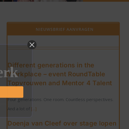
NIEUWSBRIEF AANVRAGEN
Different generations in the
erk
Workplace – event RoundTable
Topvrouwen and Mentor 4 Talent
Four generations. One room. Countless perspectives.
ppen.
And a lot of
[...]
Doenja van Cleef over stage lopen