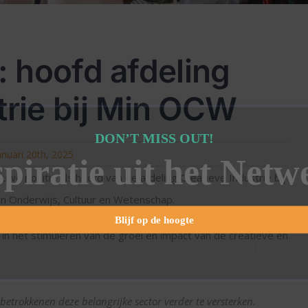
 hoofd afdeling
trie bij Min OCW
DON’T MISS OUT!
anuari 20th, 2025
spiratie uit het Netw
uwe positie als hoofd van de afdeling Creatieve Industrie bij
van Onderwijs, Cultuur en Wetenschap.
Blijf op de hoogte
en in het stimuleren van de groei en impact van de creatieve en
ang vrijblijvend de maandelijks nieuwsbrief. Met een klik kunt u het weer sto
betrokkenen deze belangrijke sector verder te versterken.