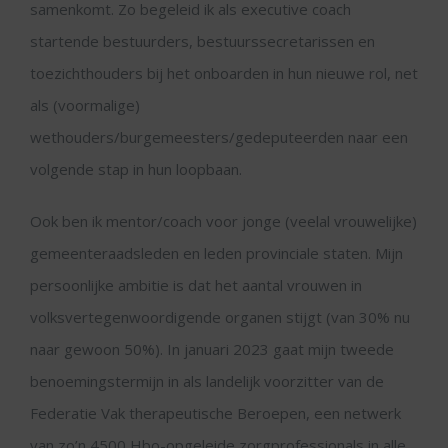
samenkomt. Zo begeleid ik als executive coach
startende bestuurders, bestuurssecretarissen en
toezichthouders bij het onboarden in hun nieuwe rol, net
als (voormalige)
wethouders/burgemeesters/gedeputeerden naar een
volgende stap in hun loopbaan.
Ook ben ik mentor/coach voor jonge (veelal vrouwelijke)
gemeenteraadsleden en leden provinciale staten. Mijn
persoonlijke ambitie is dat het aantal vrouwen in
volksvertegenwoordigende organen stijgt (van 30% nu
naar gewoon 50%). In januari 2023 gaat mijn tweede
benoemingstermijn in als landelijk voorzitter van de
Federatie Vak therapeutische Beroepen, een netwerk
van zo’n 4500 Hbo-opgeleide zorgprofessionals in alle