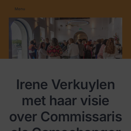
Ga
Menu
naar
Home
inhoud
Membership
Education
Programma’s
Nieuws
Contact
Irene Verkuylen
met haar visie
over Commissaris