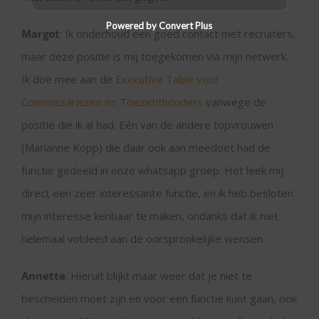
Powered by Convert Plus
Margot
: Ik onderhoud een goed contact met recruiters,
maar deze positie is mij toegekomen via mijn netwerk.
Ik doe mee aan de
Executive Table voor
Commissarissen en Toezichthouders
vanwege de
positie die ik al had. Eén van de andere topvrouwen
(Marianne Kopp) die daar ook aan meedoet had de
functie gedeeld in onze whatsapp groep. Het leek mij
direct een zeer interessante functie, en ik heb besloten
mijn interesse kenbaar te maken, ondanks dat ik niet
helemaal voldeed aan de oorspronkelijke wensen.
Annette
: Hieruit blijkt maar weer dat je niet te
bescheiden moet zijn en voor een functie kunt gaan, ook