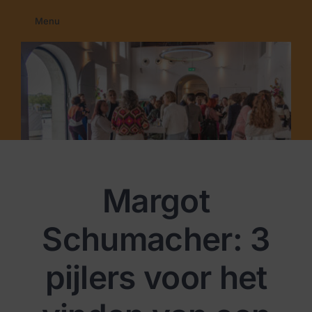
Ga
Menu
naar
Home
inhoud
Membership
Education
Programma’s
Nieuws
Contact
Margot
Schumacher: 3
pijlers voor het