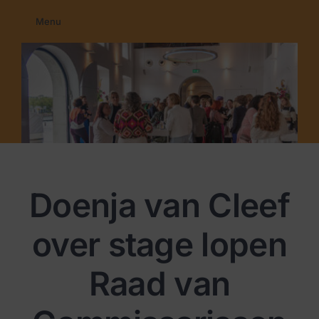
Ga
Menu
naar
Home
inhoud
Membership
Education
Programma’s
Nieuws
Contact
Doenja van Cleef
over stage lopen
Raad van