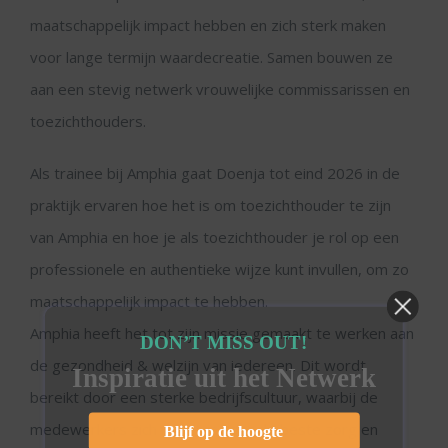
maatschappelijk impact hebben en zich sterk maken
voor lange termijn waardecreatie. Samen bouwen ze
aan een stevig netwerk vrouwelijke commissarissen en
toezichthouders.
Als trainee bij Amphia gaat Doenja tot eind 2026 in de
praktijk ervaren hoe het is om toezichthouder te zijn
van Amphia en hoe je als toezichthouder je rol op een
professionele en authentieke wijze kunt invullen, om zo
maatschappelijk impact te hebben.
Amphia heeft het tot zijn missie gemaakt te werken aan
DON’T MISS OUT!
de gezondheid & welzijn van iedereen. Dit wordt
Inspiratie uit het Netwerk
bereikt door een sterke bedrijfscultuur, waarbij de
medewerkers zich inzetten voor de beste zorg en
Blijf op de hoogte