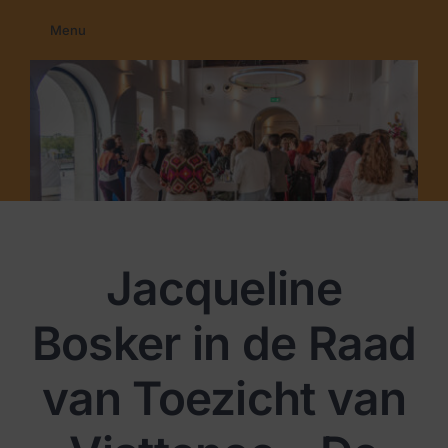
Ga
Menu
naar
Home
inhoud
Membership
Education
Programma’s
Nieuws
Contact
Jacqueline
Bosker in de Raad
van Toezicht van