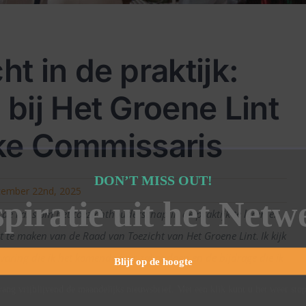
t in de praktijk:
bij Het Groene Lint
jke Commissaris
DON’T MISS OUT!
cember 22nd, 2025
spiratie uit het Netw
 de kans om het toezichthouderschap in de praktijk te leren en
it te maken van de Raad van Toezicht van Het Groene Lint
.
Ik kijk
rvaring die ik het komende jaar zal opdoen en de bijdrage die ik
Blijf op de hoogte
ang vrijblijvend de maandelijks nieuwsbrief. Met een klik kunt u het weer sto