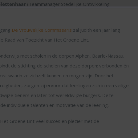
Slettenhaar
(Teammanager Stedelijke Ontwikkeling
ergang
De Vrouwelijke Commissaris
zal Judith een jaar lang
 de Raad van Toezicht van Het Groene Lint.
 onderwijs met scholen in de dorpen Alphen, Baarle-Nassau,
erbindt de stichting de scholen van deze dorpen: verbonden én
mst waarin ze zichzelf kunnen en mogen zijn. Door het
igheden, zorgen zij ervoor dat leerlingen zich in een veilige
dwijze tieners en later tot wereldwijze burgers. Deze
de individuele talenten en motivatie van de leerling.
Het Groene Lint veel succes en plezier met de