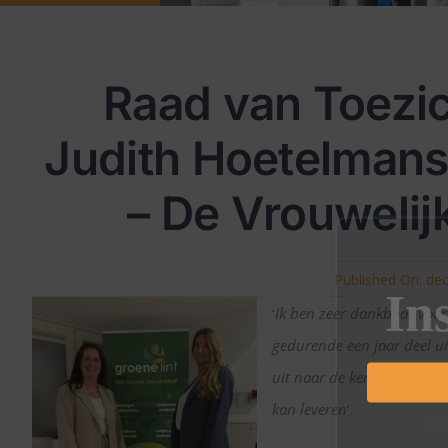
Raad van Toezich
Judith Hoetelmans 
– De Vrouweli
Published On: de
In
‘
Ik ben zeer dankbaar voor
gedurende een jaar deel u
uit naar de kennis en de e
kan leveren
’.
Ontv