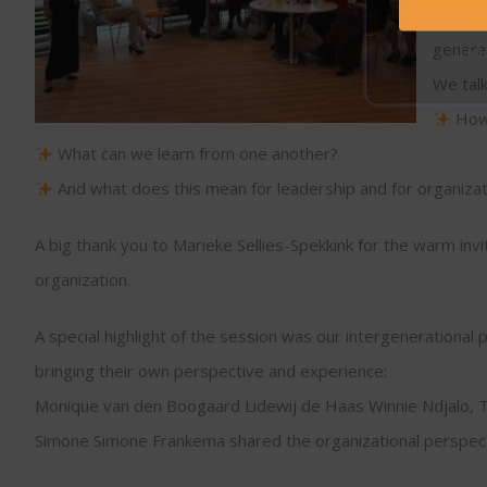
progra
generat
Ontv
We talk
How 
What can we learn from one another?
And what does this mean for leadership and for organiza
A big thank you to Marieke Sellies-Spekkink for the warm invi
organization.
A special highlight of the session was our intergenerational
bringing their own perspective and experience:
Monique van den Boogaard Lidewij de Haas Winnie Ndjalo, 
Simone Simone Frankema shared the organizational perspecti