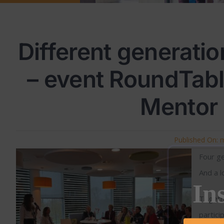
Different generati
– event RoundTab
Mentor 
Published On: 
Four g
And a l
In
Togeth
partic