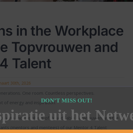
ons in the Workplace
le Topvrouwen and
4 Talent
maart 30th, 2026
enerations. One room. Countless perspectives.
DON’T MISS OUT!
ot of energy and inspiration.
spiratie uit het Netw
er with the members of RoundTable Topvrouwen and the
ipants (mentors and mentees) of our Mentor 4 Talent