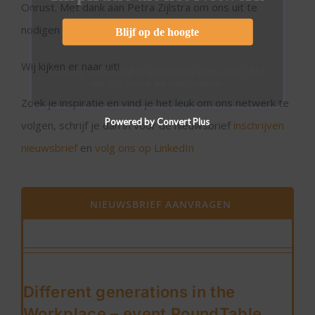
Onrust. Met dank aan Petra Zijlstra om ons uit te
nodigen bij Shell in Amsterdam.
Blijf op de hoogte
Wij kijken er naar uit!
Ontvang vrijblijvend de maandelijks nieuwsbrief. Met
een klik kunt u het weer stoppen.
Zoek je inspiratie en vind je het leuk om ons netwerk te
Powered by Convert Plus
volgen, schrijf je dan in voor de nieuwsbrief
inschrijven
nieuwsbrief
en
volg ons op LinkedIn
NIEUWSBRIEF AANVRAGEN
Different generations in the
Workplace – event RoundTable