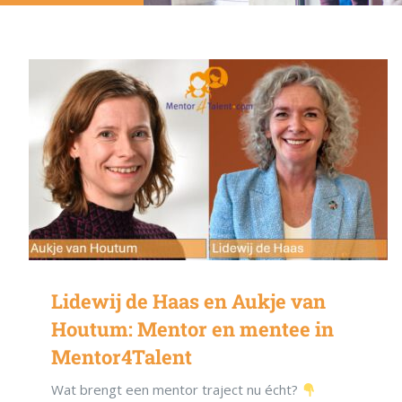
Lidewij de Haas en Aukje van
Houtum: Mentor en mentee in
Mentor4Talent
Wat brengt een mentor traject nu écht?