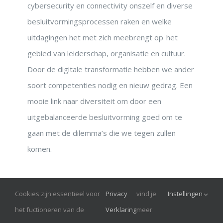
cybersecurity en connectivity onszelf en diverse
besluitvormingsprocessen raken en welke
uitdagingen het met zich meebrengt op het
gebied van leiderschap, organisatie en cultuur.
Door de digitale transformatie hebben we ander
soort competenties nodig en nieuw gedrag. Een
mooie link naar diversiteit om door een
uitgebalanceerde besluitvorming goed om te
gaan met de dilemma’s die we tegen zullen
komen.
Cookies zijn essentieel voor
Privacy
vind je
Instellingen
© Onrust 2026
het fuctioneren van de
Verklaring
meer