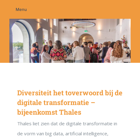
Ga
Menu
naar
Home
inhoud
Membership
Education
Programma’s
Nieuws
Contact
Diversiteit het toverwoord bij de
digitale transformatie –
bijeenkomst Thales
Thales liet zien dat de digitale transformatie in
de vorm van big data, artificial intelligence,