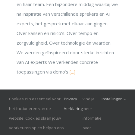
en haar team. Een bijzondere middag waarbij we
na inspiratie van verschillende sprekers en AI
experts, het gesprek met elkaar aan gingen.
Over kansen én risico’s. Over tempo én
zorgvuldigheid. Over technologie én waarden.
We werden geïnspireerd door sterke inzichten
van AI experts We verkenden concrete
toepassingen via demo’s
[...]
Cookies zijn essentieel voor
Privacy
vind je
Instellingen
© Onrust 2026
het fuctioneren van de
Verklaring
meer
website. Cookies slaan jouw
informatie
RoundTableTopVrouwen is een Handelsnaam van AMDK,
voorkeuren op en helpen ons
over
Hilversum