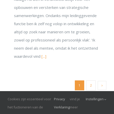
opbouwen en versterken van strategische
samenwerkingen. Ondanks mijn leidinggevende
functie ben ik zelf nog volop in ontwikkeling en
altijd op zoek naar manieren om te groeien,
zowel op professioneel als persoonlijk vlak’. 'Ik
neem deel als mentee, omdat ik het ontzettend
waardevol vind
[...]
1
2
Cookies zijn essentieel voor
Privacy
vind je
Instellingen
© Onrust 2026
het fuctioneren van de
Verklaring
meer