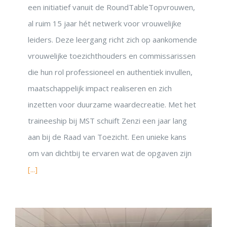
een initiatief vanuit de RoundTableTopvrouwen,
DON’T MISS OUT!
Inspiratie uit het Netwerk
al ruim 15 jaar hét netwerk voor vrouwelijke
leiders. Deze leergang richt zich op aankomende
Blijf op de hoogte
vrouwelijke toezichthouders en commissarissen
die hun rol professioneel en authentiek invullen,
Ontvang vrijblijvend de maandelijks nieuwsbrief. Met een klik
kunt u het weer stoppen.
maatschappelijk impact realiseren en zich
inzetten voor duurzame waardecreatie. Met het
Powered by Convert Plus
traineeship bij MST schuift Zenzi een jaar lang
aan bij de Raad van Toezicht. Een unieke kans
om van dichtbij te ervaren wat de opgaven zijn
[...]