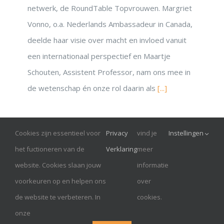
netwerk, de RoundTable Topvrouwen. Margriet
Vonno, o.a. Nederlands Ambassadeur in Canada,
deelde haar visie over macht en invloed vanuit
een internationaal perspectief en Maartje
Schouten, Assistent Professor, nam ons mee in
de wetenschap én onze rol daarin als
[...]
Cookies zijn essentieel voor
Privacy
vind je
Instellingen
© Onrust 2026
het fuctioneren van de
Verklaring
meer
website. Cookies slaan jouw
informatie
RoundTableTopVrouwen is een Handelsnaam van AMDK,
voorkeuren op en helpen ons
over
Hilversum
de website te verbeteren. In
cookies.
KvK: 32102563| admin@amdk.nl | +31-35-785 1908
onze