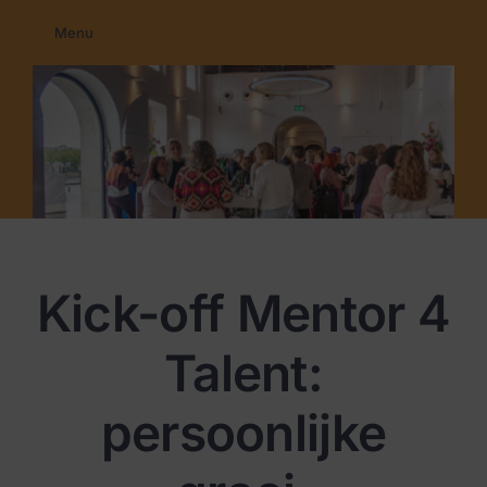
Ga
Menu
naar
Home
inhoud
Membership
Education
Programma’s
Nieuws
Contact
Kick-off Mentor 4
Talent:
persoonlijke