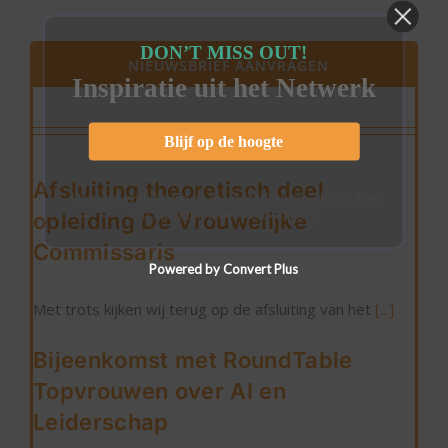
DON’T MISS OUT!
NIEUWSBRIEF AANVRAGEN
Inspiratie uit het Netwerk
Blijf op de hoogte
Afsluiting theoretisch deel
Ontvang vrijblijvend de maandelijks nieuwsbrief. Met
een klik kunt u het weer stoppen.
opleiding De Vrouwelijke
Commissaris
Powered by Convert Plus
Met trots kijken wij terug op de afsluiting van het
[...]
Bijeenkomst met RoundTable
Topvrouwen over AI en
Leiderschap