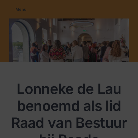
Ga
Menu
naar
Home
inhoud
Membership
Education
Programma’s
Nieuws
Contact
Lonneke de Lau
benoemd als lid
Raad van Bestuur