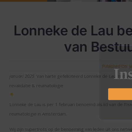
Lonneke de Lau be
van Bestuu
Published On: j
In
januari 2025
Van harte gefeliciteerd Lonneke de Lau met je 
revalidatie & reumatologie
Lonneke de Lau is per 1 februari benoemd als lid van de Raad
Ontv
reumatologie in Amsterdam.
Wij zijn supertrots op de benoeming van leden uit ons netw