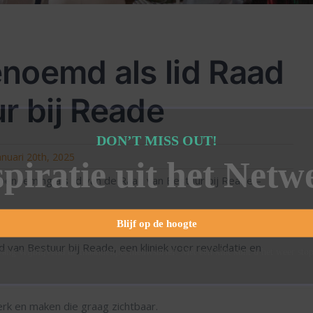
noemd als lid Raad
r bij Reade
DON’T MISS OUT!
anuari 20th, 2025
spiratie uit het Netw
benoeming als lid van de Raad van Bestuur bij Reade –
Blijf op de hoogte
 van Bestuur bij Reade, een kliniek voor revalidatie en
ang vrijblijvend de maandelijks nieuwsbrief. Met een klik kunt u het weer sto
erk en maken die graag zichtbaar.