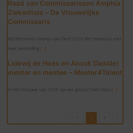
Raad van Commissarissen Amphia
Ziekenhuis – De Vrouwelijke
Commissaris
Wij feliciteren Doenja van Cleef (COO Re1nvention) met
haar aanstelling
[...]
Lidewij de Haas en Anouk Daalder
mentor en mentee – Mentor4Talent
In het voorjaar van 2025 zijn we gestart met bijna
[...]
1
2
3