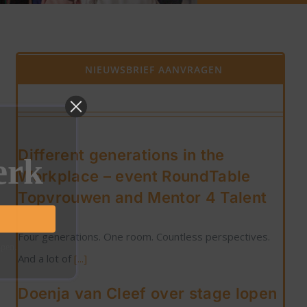
NIEUWSBRIEF AANVRAGEN
Different generations in the
erk
Workplace – event RoundTable
Topvrouwen and Mentor 4 Talent
Four generations. One room. Countless perspectives.
ppen.
And a lot of
[...]
Doenja van Cleef over stage lopen