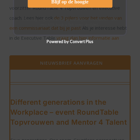
Blijf op de hoogte
voorzitter RoundTable 4 Topvrouwen en executive
coach. Lees hier ook
de 3 pijlers voor het vinden van
Ontvang vrijblijvend de maandelijks nieuwsbrief. Met
een klik kunt u het weer stoppen.
een commissariaat dat bij je past
Als je interesse hebt
in de Executive Table
vraag dan hier informatie aan
Powered by Convert Plus
NIEUWSBRIEF AANVRAGEN
Different generations in the
Workplace – event RoundTable
Topvrouwen and Mentor 4 Talent