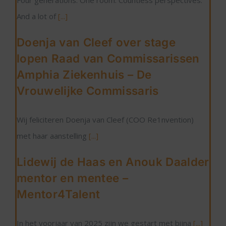
Four generations. One room. Countless perspectives.
And a lot of
[...]
Doenja van Cleef over stage
lopen Raad van Commissarissen
Amphia Ziekenhuis – De
Vrouwelijke Commissaris
Wij feliciteren Doenja van Cleef (COO Re1nvention)
met haar aanstelling
[...]
Lidewij de Haas en Anouk Daalder
mentor en mentee –
Mentor4Talent
In het voorjaar van 2025 zijn we gestart met bijna
[...]