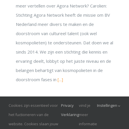
meer vertellen over Agora Network? Carolien:
Stichting Agora Network heeft de missie om BV
Nederland meer divers te maken en de
doorstroom van cultureel talent (ook wel
kosmopolieten) te ondersteunen. Dat doen we al
sinds 2014. We zijn een stichting die kennis en
ervaring deelt, lobbyt op het juiste niveau en de
belangen behartigt van kosmopolieten in de
doorstroom fases in
[...]
Cookies zijn essentieel voor
Privacy
vind je
Instellingen
© Onrust 2026
het fuctioneren van de
Verklaring
meer
website. Cookies slaan jouw
informatie