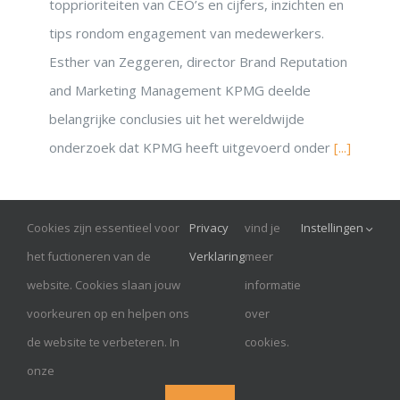
topprioriteiten van CEO’s en cijfers, inzichten en
tips rondom engagement van medewerkers.
Esther van Zeggeren, director Brand Reputation
and Marketing Management KPMG deelde
belangrijke conclusies uit het wereldwijde
onderzoek dat KPMG heeft uitgevoerd onder
[...]
Cookies zijn essentieel voor
Privacy
vind je
Instellingen
© Onrust 2026
het fuctioneren van de
Verklaring
meer
website. Cookies slaan jouw
informatie
RoundTableTopVrouwen is een Handelsnaam van AMDK,
voorkeuren op en helpen ons
over
Hilversum
de website te verbeteren. In
cookies.
KvK: 32102563| admin@amdk.nl | +31-35-785 1908
onze