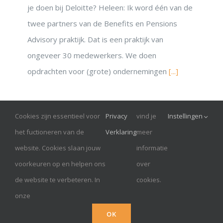
je doen bij Deloitte? Heleen: Ik word één van de
twee partners van de Benefits en Pensions
Advisory praktijk. Dat is een praktijk van
ongeveer 30 medewerkers. We doen
opdrachten voor (grote) ondernemingen
[...]
Cookies zijn essentieel voor
Privacy
vind je
Instellingen
© Onrust 2026
het fuctioneren van de
Verklaring
meer
website. Cookies slaan jouw
informatie
RoundTableTopVrouwen is een Handelsnaam van AMDK,
voorkeuren op en helpen ons
over
Hilversum
de website te verbeteren. In
cookies.
KvK: 32102563| admin@amdk.nl | +31-35-785 1908
onze
OK
Privacy verklaring