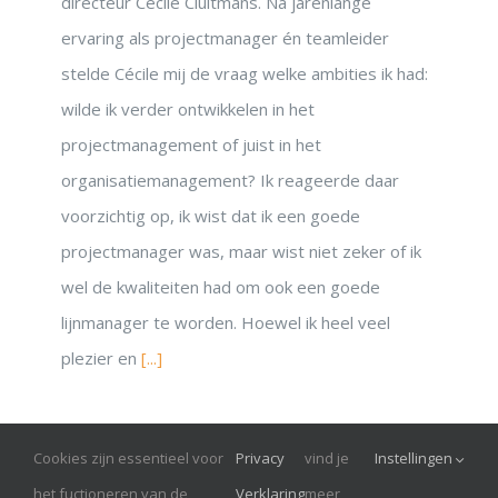
directeur Cécile Cluitmans. Na jarenlange
ervaring als projectmanager én teamleider
stelde Cécile mij de vraag welke ambities ik had:
wilde ik verder ontwikkelen in het
projectmanagement of juist in het
organisatiemanagement? Ik reageerde daar
voorzichtig op, ik wist dat ik een goede
projectmanager was, maar wist niet zeker of ik
wel de kwaliteiten had om ook een goede
lijnmanager te worden. Hoewel ik heel veel
plezier en
[...]
Cookies zijn essentieel voor
Privacy
vind je
Instellingen
© Onrust 2026
het fuctioneren van de
Verklaring
meer