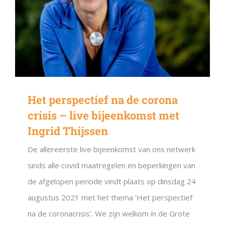
Het perspectief na de corona
crisis – live bijeenkomst met
Ingrid Thijssen
De allereerste live bijeenkomst van ons netwerk
sinds alle covid maatregelen en beperkingen van
de afgelopen periode vindt plaats op dinsdag 24
augustus 2021 met het thema ‘Het perspectief
na de coronacrisis’. We zijn welkom in de Grote