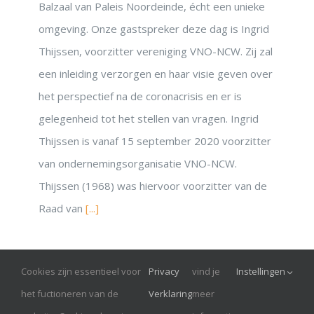
Balzaal van Paleis Noordeinde, écht een unieke
omgeving. Onze gastspreker deze dag is Ingrid
Thijssen, voorzitter vereniging VNO-NCW. Zij zal
een inleiding verzorgen en haar visie geven over
het perspectief na de coronacrisis en er is
gelegenheid tot het stellen van vragen. Ingrid
Thijssen is vanaf 15 september 2020 voorzitter
van ondernemingsorganisatie VNO-NCW.
Thijssen (1968) was hiervoor voorzitter van de
Raad van
[...]
Cookies zijn essentieel voor
Privacy
vind je
Instellingen
© Onrust 2026
het fuctioneren van de
Verklaring
meer