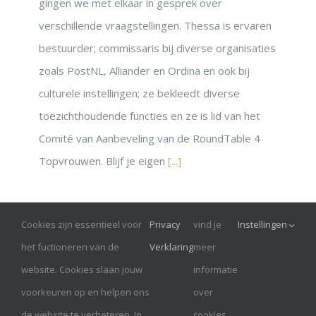
gingen we met elkaar in gesprek over
verschillende vraagstellingen. Thessa is ervaren
bestuurder; commissaris bij diverse organisaties
zoals PostNL, Alliander en Ordina en ook bij
culturele instellingen; ze bekleedt diverse
toezichthoudende functies en ze is lid van het
Comité van Aanbeveling van de RoundTable 4
Topvrouwen. Blijf je eigen
[...]
Cookies zijn essentieel voor
Privacy
vind je
Instellingen
© Onrust 2026
het fuctioneren van de
Verklaring
meer
website. Cookies slaan jouw
informatie
RoundTableTopVrouwen is een Handelsnaam van AMDK,
voorkeuren op en helpen ons
over
Hilversum
de website te verbeteren. In
cookies.