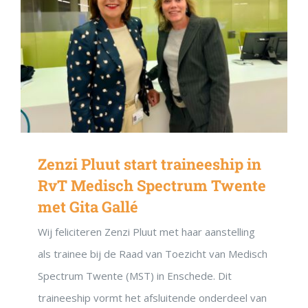
Zenzi Pluut start traineeship in
RvT Medisch Spectrum Twente
met Gita Gallé
Wij feliciteren Zenzi Pluut met haar aanstelling
als trainee bij de Raad van Toezicht van Medisch
Spectrum Twente (MST) in Enschede. Dit
traineeship vormt het afsluitende onderdeel van