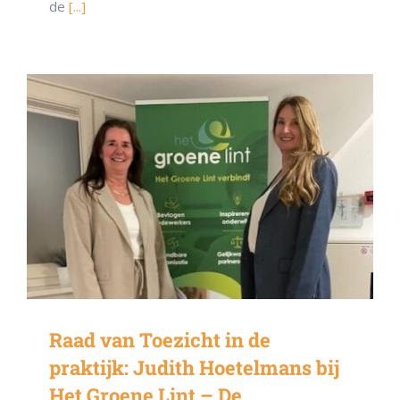
de
[...]
Raad van Toezicht in de
praktijk: Judith Hoetelmans bij
Het Groene Lint – De