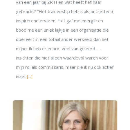
van een jaar bij ZRTI en wat heeft het haar
gebracht? “Het traineeship heb ik als ontzettend
inspirerend ervaren. Het gaf me energie en
bood me een uniek kijkje in een organisatie die
opereert in een totaal ander werkveld dan het
mijne. Ik heb er enorm veel van geleerd —
inzichten die niet alleen waardevol waren voor
mijn rol als commissaris, maar die ik nu ook actief
inzet
[...]
DON’T MISS OUT!
Inspiratie uit het Netwerk
Blijf op de hoogte
Ontvang vrijblijvend de maandelijks nieuwsbrief. Met een klik
kunt u het weer stoppen.