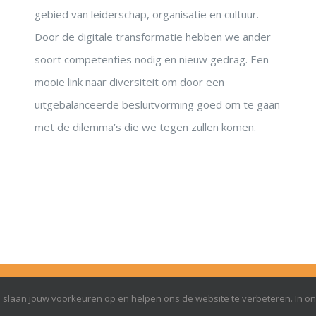
gebied van leiderschap, organisatie en cultuur.
Door de digitale transformatie hebben we ander
soort competenties nodig en nieuw gedrag. Een
mooie link naar diversiteit om door een
uitgebalanceerde besluitvorming goed om te gaan
met de dilemma’s die we tegen zullen komen.
RoundTableTopVrouwen is een Handelsnaam van AMDK,
es slaan jouw voorkeuren op en helpen ons de website te verbeteren. In o
Hilversum