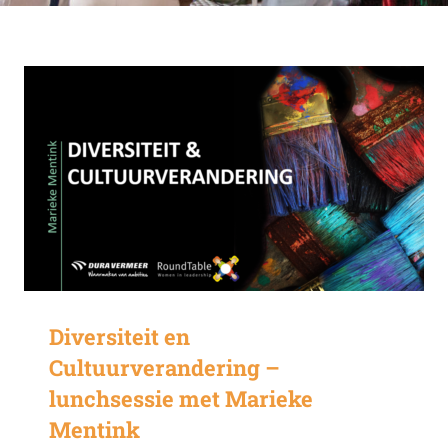
Diversiteit en
Cultuurverandering –
lunchsessie met Marieke
Mentink