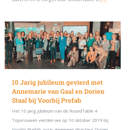
10 Jarig jubileum gevierd met
Annemarie van Gaal en Dorien
Staal bij Voorbij Prefab
Het 10 jarig jubileum van de RoundTable 4
Topvrouwen vierden we op 10 oktober 2019 bij
Voorbij Prefab, waar algemeen directeur Dorien