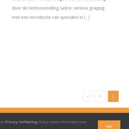
door de tentoonstelling Satire: serieus grappig
met een introductie van specialist in
[...]
1
2
Privacy verklaring
nze
Privacy Verklaring
vind je meer informatie over
OK