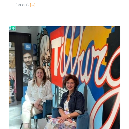
‘leren’,
[...]