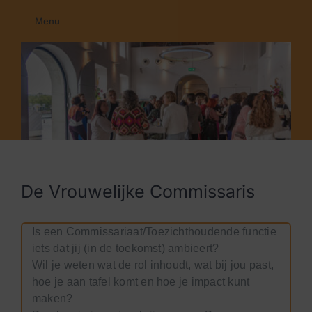
Ga
Menu
naar
Home
inhoud
Membership
Education
Programma’s
Nieuws
Contact
De Vrouwelijke Commissaris
Is een Commissariaat/Toezichthoudende functie
iets dat jij (in de toekomst) ambieert?
Wil je weten wat de rol inhoudt, wat bij jou past,
hoe je aan tafel komt en hoe je impact kunt
maken?