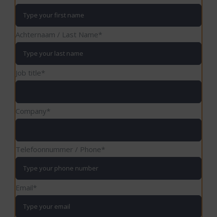
Achternaam / Last Name
*
Job title
*
Company
*
Telefoonnummer / Phone
*
Email
*