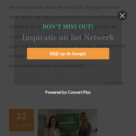
Met veel plezier delen wij hierbij de blog geschreven
door Micha van Aart, partner bij K+V, die in 2024 de
DON’T MISS OUT!
opleiding De Vrouwelijke Commissaris is gestart en
Inspiratie uit het Netwerk
recent haar traineeship met goed gevolg heeft
afgerond. Zij reflecteert op wat het haar gebracht heeft
Blijf op de hoogte
en haar visie op toezichthouden. Micha: "We
bemiddelen jaarlijks vele kandidaten
[...]
Ontvang vrijblijvend de maandelijks nieuwsbrief. Met
een klik kunt u het weer stoppen.
Lees Meer
Powered by Convert Plus
22
12, 2025